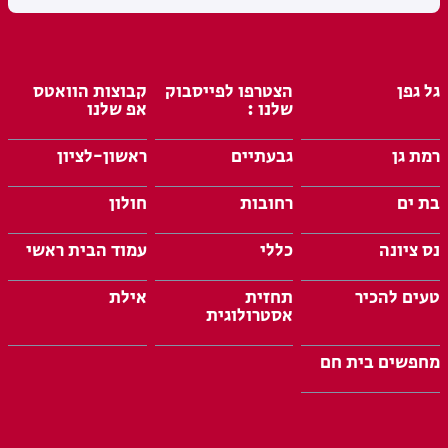
גל גפן
הצטרפו לפייסבוק
קבוצות הוואטס
שלנו :
אפ שלנו
רמת גן
גבעתיים
ראשון-לציון
בת ים
רחובות
חולון
נס ציונה
כללי
עמוד הבית ראשי
טעים להכיר
תחזית
אילת
אסטרולוגית
מחפשים בית חם