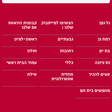
גל גפן
הצטרפו לפייסבוק
קבוצות הוואטס
שלנו :
אפ שלנו
רמת גן
גבעתיים
ראשון-לציון
בת ים
רחובות
חולון
נס ציונה
כללי
עמוד הבית ראשי
טעים להכיר
תחזית
אילת
אסטרולוגית
מחפשים בית חם