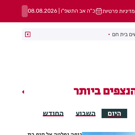
כ"ה אב התשפ"ו | 08.08.2026
מדיניות פרטיות
ם בית חם
נצפים ביותר
היום
השבוע
החודש
גופה נפלטה אל חוף בת