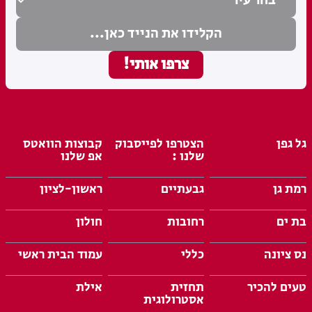
גל גפן
הצטרפו לפייסבוק
קבוצות הוואטס
שלנו :
אפ שלנו
רמת גן
גבעתיים
ראשון-לציון
בת ים
רחובות
חולון
נס ציונה
כללי
עמוד הבית ראשי
טעים להכיר
תחזית
אילת
אסטרולוגית