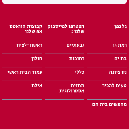
גל גפן
הצטרפו לפייסבוק
קבוצות הוואטס
שלנו :
אפ שלנו
רמת גן
גבעתיים
ראשון-לציון
בת ים
רחובות
חולון
נס ציונה
כללי
עמוד הבית ראשי
טעים להכיר
תחזית
אילת
אסטרולוגית
מחפשים בית חם