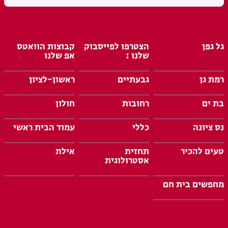
גל גפן
הצטרפו לפייסבוק
קבוצות הוואטס
שלנו :
אפ שלנו
רמת גן
גבעתיים
ראשון-לציון
בת ים
רחובות
חולון
נס ציונה
כללי
עמוד הבית ראשי
טעים להכיר
תחזית
אילת
אסטרולוגית
מחפשים בית חם