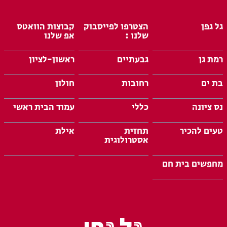
גל גפן
הצטרפו לפייסבוק
קבוצות הוואטס
שלנו :
אפ שלנו
רמת גן
גבעתיים
ראשון-לציון
בת ים
רחובות
חולון
נס ציונה
כללי
עמוד הבית ראשי
טעים להכיר
תחזית
אילת
אסטרולוגית
מחפשים בית חם