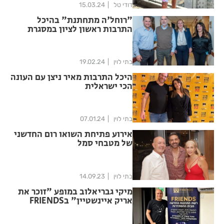
דודי טל
15.03.24
"רוחל'ה מתחתנת" בהיכל
התרבות ראשון לציון במסגרת
סדרת תה- אטרון
בתי לוין
19.02.24
היכל התרבות מאיר ניצן עם העונה
הכי ישראלית
בתי לוין
07.01.24
אירוע פתיחת השואו רום החדשני
של מטבחי סמל
בתי לוין
14.09.23
מיקי גבריאלוב במופע "זוכר את
אריק איינשטיין" בFRIENDS