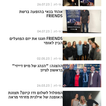
בתי לוין
26.07.23
אהוד בנאי בהופעה ברשת
FRIENDS
בתי לוין
04.07.23
FRIENDS חגגו את יום הפועלים
הבין לאומי
בתי לוין
02.05.23
ההצגה: "הנהג של מיס דייזי"
בראשון לציון
בתי לוין
26.03.23
המסלול לשלום ודו קיום? תצוגת
האופנה של אילנית מזרחי מראה
אחרת