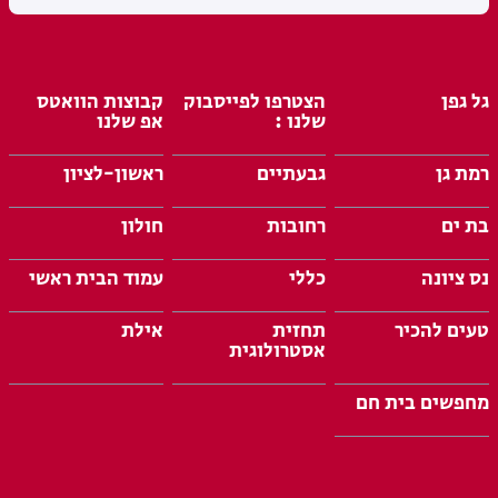
גל גפן
הצטרפו לפייסבוק
קבוצות הוואטס
שלנו :
אפ שלנו
רמת גן
גבעתיים
ראשון-לציון
בת ים
רחובות
חולון
נס ציונה
כללי
עמוד הבית ראשי
טעים להכיר
תחזית
אילת
אסטרולוגית
מחפשים בית חם