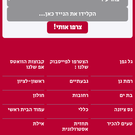
גל גפן
הצטרפו לפייסבוק
קבוצות הוואטס
שלנו :
אפ שלנו
רמת גן
גבעתיים
ראשון-לציון
בת ים
רחובות
חולון
נס ציונה
כללי
עמוד הבית ראשי
טעים להכיר
תחזית
אילת
אסטרולוגית