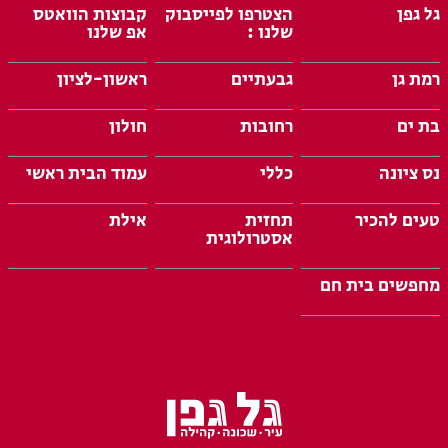
גל גפן
הצטרפו לפייסבוק
קבוצות הוואטס
שלנו :
אפ שלנו
רמת גן
גבעתיים
ראשון-לציון
בת ים
רחובות
חולון
נס ציונה
כללי
עמוד הבית ראשי
טעים להכיר
תחזית
אילת
אסטרולוגית
מחפשים בית חם