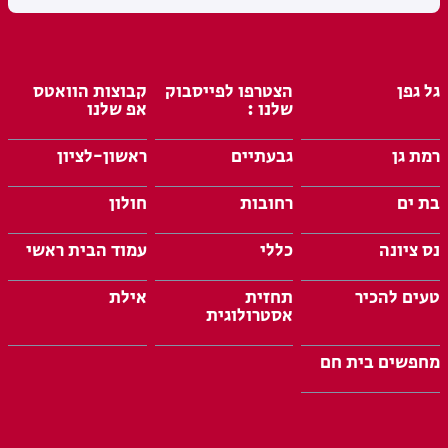
גל גפן
הצטרפו לפייסבוק
קבוצות הוואטס
שלנו :
אפ שלנו
רמת גן
גבעתיים
ראשון-לציון
בת ים
רחובות
חולון
נס ציונה
כללי
עמוד הבית ראשי
טעים להכיר
תחזית
אילת
אסטרולוגית
מחפשים בית חם