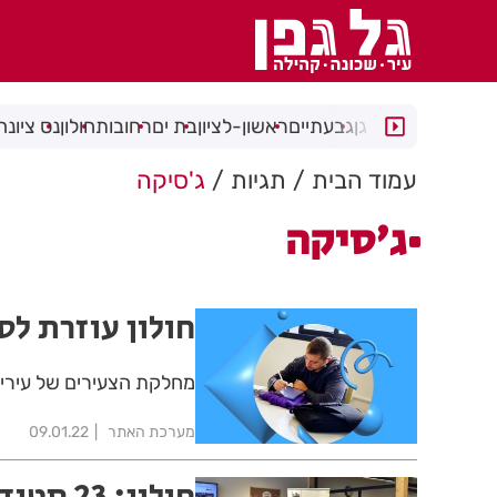
רמת גן
גבעתיים
ראשון-לציון
בת ים
רחובות
חולון
נס ציונה
עמוד הבית
תגיות
ג'סיקה
ג'סיקה
חולון עוזרת לס
מחלקת הצעירים של עיריי
מערכת האתר
09.01.22
חולון: 23 סטודנטים זכו במלגה מטעם עיריית חולון