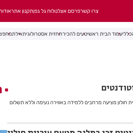
צרו קשר
פרסם אצלנו
לוח גל גפן
תקנון אתר
אודות
כללי
עמוד הבית ראשי
טעים להכיר
תחזית אסטרולוגית
אילת
מחפשי
טודנטים
ה
ת חולון מציעה מרחבים ללמידה באווירה נעימה וללא תשלום