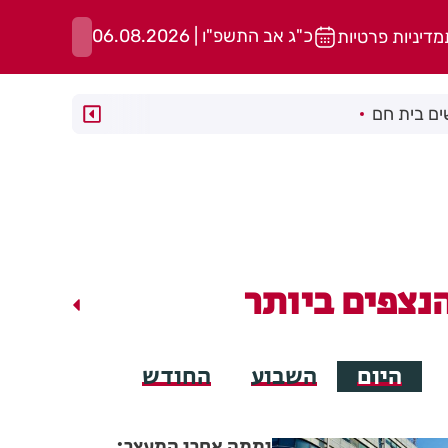
כ"ג אב התשפ"ו | 06.08.2026
מדיניות פרטיות
ם בית חם
נצפים ביותר
היום
השבוע
החודש
יממה אחרי המעצר: