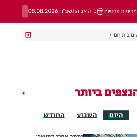
כ"ה אב התשפ"ו | 08.08.2026
מדיניות פרטיות
ם בית חם
נצפים ביותר
היום
השבוע
החודש
יממה אחרי המעצר: