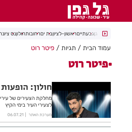
רמת גן
גבעתיים
ראשון-לציון
בת ים
רחובות
חולון
נס ציונה
עמוד הבית
תגיות
פיטר רוט
פיטר רוט
חולון: הופעות לנוער 
מחלקת הצעירים של עיריית
לצעירי העיר בימי הקיץ
מערכת האתר
06.07.21