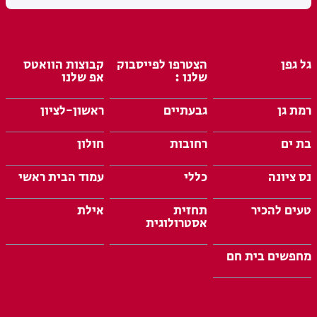
גל גפן
הצטרפו לפייסבוק
קבוצות הוואטס
שלנו :
אפ שלנו
רמת גן
גבעתיים
ראשון-לציון
בת ים
רחובות
חולון
נס ציונה
כללי
עמוד הבית ראשי
טעים להכיר
תחזית
אילת
אסטרולוגית
מחפשים בית חם