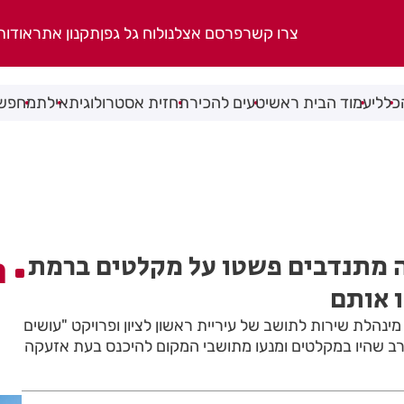
צרו קשר
פרסם אצלנו
לוח גל גפן
תקנון אתר
אודות
כללי
עמוד הבית ראשי
טעים להכיר
תחזית אסטרולוגית
אילת
מחפשי
 מתנדבים פשטו על מקלטים ברמת
ה
 אותם
נהלת שירות לתושב של עיריית ראשון לציון ופרויקט "עושים
 רב שהיו במקלטים ומנעו מתושבי המקום להיכנס בעת אזעקה