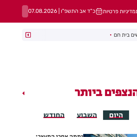
כ"ד אב התשפ"ו | 07.08.2026
מדיניות פרטיות
ם בית חם
נצפים ביותר
היום
השבוע
החודש
יממה אחרי המעצר: