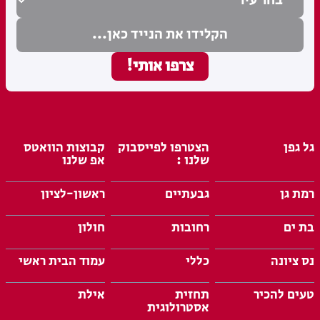
גל גפן
הצטרפו לפייסבוק
קבוצות הוואטס
שלנו :
אפ שלנו
רמת גן
גבעתיים
ראשון-לציון
בת ים
רחובות
חולון
נס ציונה
כללי
עמוד הבית ראשי
טעים להכיר
תחזית
אילת
אסטרולוגית