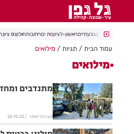
רמת גן
גבעתיים
ראשון-לציון
בת ים
רחובות
חולון
נס ציונה
עמוד הבית
תגיות
מילואים
מילואים
מתנדבים ומחזק
מערכת האתר
26.10.23
חולון: כרטיס לימית ב-10 ₪ בלבד