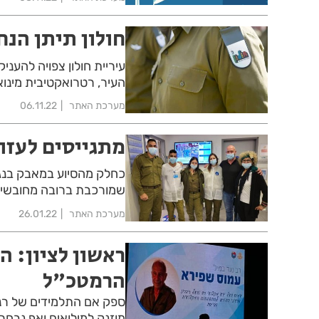
חולון תיתן הנ
העיר, רטרואקטיבית מינואר 22
מערכת האתר
06.11.22
מתגייסים לעזו
כחלק מהסיוע במאבק בנגי
שמורכבת ברובה מחובשים 
מערכת האתר
26.01.22
ראשון לציון: ה
הרמטכ"ל
מוזנק למילואים ואף נבחר