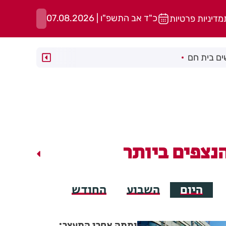
כ"ד אב התשפ"ו | 07.08.2026
מדיניות פרטיות
ם בית חם
נצפים ביותר
היום
השבוע
החודש
יממה אחרי המעצר: