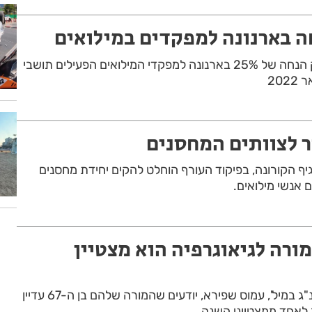
חה בארנונה למפקדים במילואים
עיריית חולון צפויה להעניק הנחה של 25% בארנונה למפקדי המילואים הפעילים תושבי
20
ר לצוותים המחסנים
ף הקורונה, בפיקוד העורף הוחלט להקים יחידת מחסנים
אנשי מילואים.
מורה לגיאוגרפיה הוא מצטיין
ספק אם התלמידים של רנ"ג במיל', עמוס שפירא, יודעים שהמורה שלהם בן ה-67 עדיין
 לאחד ממצטייני השנה