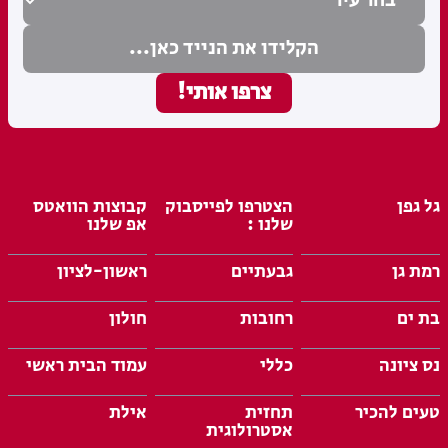
גל גפן
הצטרפו לפייסבוק
קבוצות הוואטס
שלנו :
אפ שלנו
רמת גן
גבעתיים
ראשון-לציון
בת ים
רחובות
חולון
נס ציונה
כללי
עמוד הבית ראשי
טעים להכיר
תחזית
אילת
אסטרולוגית