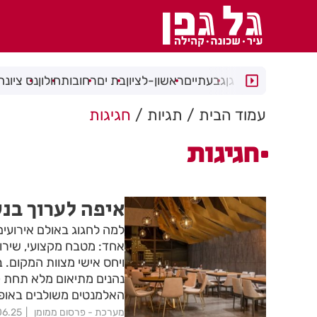
רמת גן
גבעתיים
ראשון-לציון
בת ים
רחובות
חולון
נס ציונה
עמוד הבית
תגיות
חגיגות
חגיגות
איפה לערוך בנ
למה לחגוג באולם אירועי
אחד: מטבח מקצועי, שירותי
ויחס אישי מצוות המקום. 
נהנים מתיאום מלא תחת קו
האלמנטים משולבים באופן
מערכת - פרסום ממומן
06.25