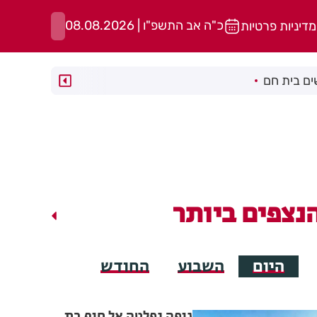
כ"ה אב התשפ"ו | 08.08.2026
מדיניות פרטיות
ם בית חם
נצפים ביותר
היום
השבוע
החודש
גופה נפלטה אל חוף בת