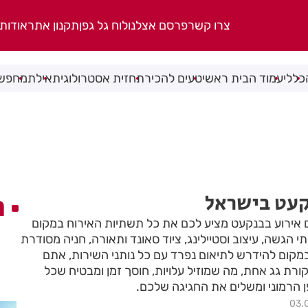
צרו קשר
פרסם אצלנו
לוח גל גפן
תקנון אתר
אודות
כללי
עמוד הבית ראשי
טעים להכיר
תחזית אסטרולוגית
אילת
מחפשי
קעט בישראל
ה
ם אירוע בבנקעט מציע לכם את כל תשתיות האירוח במקום
 הגשה, עיצוב וסטיילינג, ציוד סאונד ותאורה, חניה מסודרת
במקום להידרש לתיאום נפרד עם כל נותני השירות, אתם
רת גג אחת, מה שמוזיל עלויות, חוסך זמן ומבטיח שכל
 הרמוני ומשלים את החגיגה שלכם.
03.