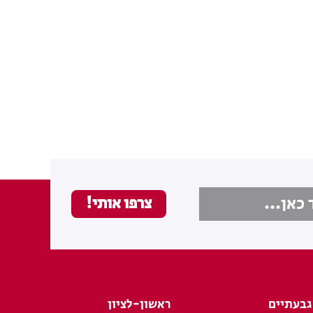
גבעתיים
ראשון-לציון