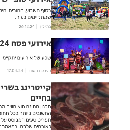
בסוף השבוע, ההורים והיל
שמתקיימים בעיר.
בתי לוין
26.12.24
אירועי פסח 2024 בעיר חולון
שפע של אירועים יתקיימו 
מערכת האתר
17.04.24
קייטרינג בשרי 
בחיים
תכנון חתונה הוא חוויה מ
החשובים ביותר בכל חתונה
תפריט טעים המבוסס על ב
לאורחים שלכם. במאמר זה