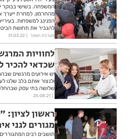
המשפחה. בשישי בבוקר יתק
מהחרמון. למחרת ייערך אי
הפנינג למשפחות. בעיריית
להגביר את תחושת הביטח
מערכת האתר
31.03.22
לחוויות המרגש
שכדאי להכיר ל
יש אירועים מרגשים שבהחל
ולנצור אותם בלב שלנו לעו
שלושה בתי עסק שבהחלט י
25.08.21
ראשון לציון: 
מגורים לגני אי
תושבים רבים המתגוררים 