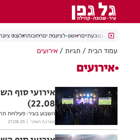
רמת גן
גבעתיים
ראשון-לציון
בת ים
רחובות
חולון
נס ציונה
עמוד הבית
תגיות
אירועים
אירועים
22.08)
השבוע בעיר: פעילויות תרב
מערכת האתר
21.08.25