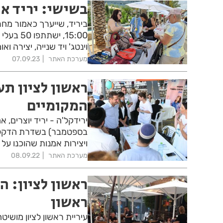
בשישי: יריד או
15:00, 
וינטג' ויד שנייה, יצירה ואומ
מערכת האתר
07.09.23
ראשון לציון תע
המקומיים
בספטמבר) בשדרת הדקלים. 
ויצירות אמנות שהוכנו על 
מערכת האתר
08.09.22
ראשון לציון: 
ראשון
עיריית ראשון לציון מושי