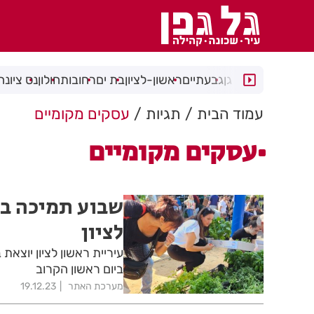
רמת גן
גבעתיים
ראשון-לציון
בת ים
רחובות
חולון
נס ציונה
עמוד הבית
תגיות
עסקים מקומיים
עסקים מקומיים
שבוע תמיכה בע
לציון
עיריית ראשון לציון יוצא
ביום ראשון הקרוב
מערכת האתר
19.12.23