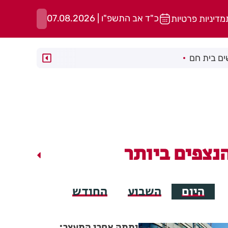
כ"ד אב התשפ"ו | 07.08.2026
מדיניות פרטיות
ם בית חם
נצפים ביותר
היום
השבוע
החודש
יממה אחרי המעצר: