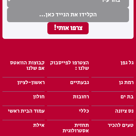
גל גפן
הצטרפו לפייסבוק
קבוצות הוואטס
שלנו :
אפ שלנו
רמת גן
גבעתיים
ראשון-לציון
בת ים
רחובות
חולון
נס ציונה
כללי
עמוד הבית ראשי
טעים להכיר
תחזית
אילת
אסטרולוגית