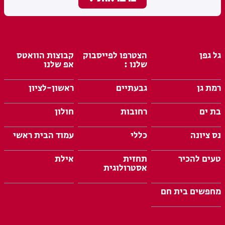
גל גפן
הצטרפו לפייסבוק
קבוצות הוואטס
שלנו :
אפ שלנו
רמת גן
גבעתיים
ראשון-לציון
בת ים
רחובות
חולון
נס ציונה
כללי
עמוד הבית ראשי
טעים להכיר
תחזית
אילת
אסטרולוגית
מחפשים בית חם