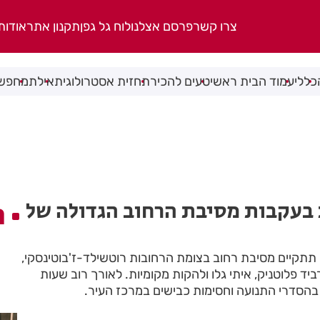
צרו קשר
פרסם אצלנו
לוח גל גפן
תקנון אתר
אודות
כללי
עמוד הבית ראשי
טעים להכיר
תחזית אסטרולוגית
אילת
מחפשי
בעקבות מסיבת הרחוב הגדולה של
ה
(30 באוגוסט) תתקיים מסיבת רחוב בצומת הרחובות רוטשילד-ז'בוטינסקי,
רביד פלוטניק, איתי גלו ולהקות מקומיות. לאורך רוב שעות
ים בהסדרי התנועה וחסימות כבישים במרכז העיר.