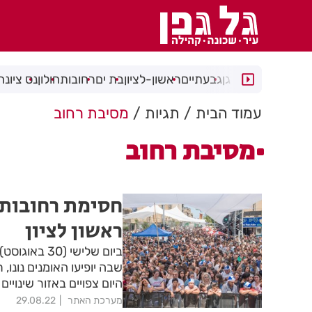
רמת גן
גבעתיים
ראשון-לציון
בת ים
רחובות
חולון
נס ציונה
עמוד הבית
תגיות
מסיבת רחוב
מסיבת רחוב
חסימת רחובות 
ראשון לציון
ביום שלישי 
שבה יופיעו האומנים נונו, 
היום צפויים באזור שינוי
מערכת האתר
29.08.22