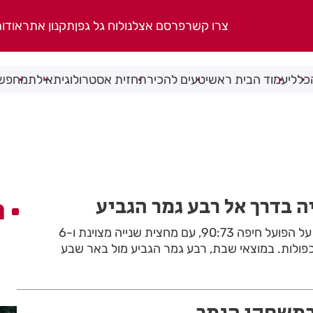
צרו קשר
פרסם אצלנו
לוח גל גפן
תקנון אתר
אודו
כללי
עמוד הבית ראשי
טעים להכיר
תחזית אסטרולוגית
אילת
מחפשי
ה בדרך אל רבע גמר הגביע
ה
הפועל חולון גברה בביתה על הפועל חיפה 90:73, עם מחצית שנייה מצוינת ו-6
ולות. במוצאי שבת, רבע גמר הגביע מול באר שבע
במשחקי הגמר