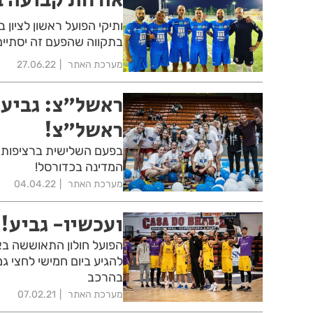
ותיקי הפועל ראשון לציון
בתקווה שהפעם זה יסתיים
מערכת האתר
27.06.22
ראשל"צ: גביע 
ראשל"צ!
בפעם השלישית ברציפות קב
המדינה בכדורסל!
מערכת האתר
04.04.22
ועכשיו- גביע!
הפועל חולון התאוששה בא
להגיע ביום חמישי לחצי ג
בהרכב
מערכת האתר
07.02.21