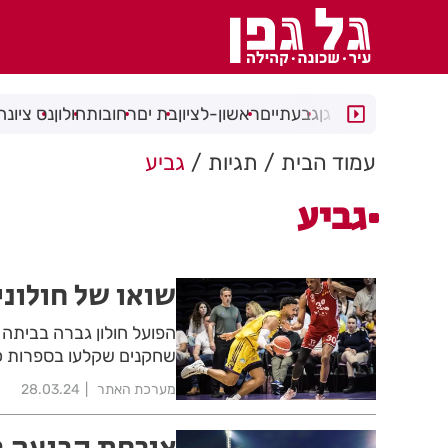
רמת גן
גבעתיים
ראשון-לציון
בת ים
רחובות
חולון
נס ציונה
עמוד הבית
תגיות
גביע
גביע
שואו של חולוני
שחקנים שקלעו בספרות כפ
מערכת האתר
28.03.24
אורחת קבועה 