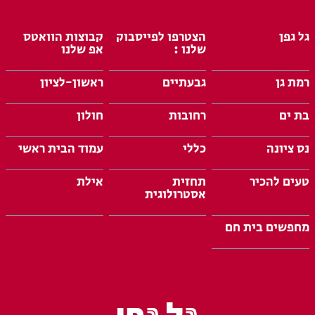
גל גפן
הצטרפו לפייסבוק
קבוצות הוואטס
שלנו :
אפ שלנו
רמת גן
גבעתיים
ראשון-לציון
בת ים
רחובות
חולון
נס ציונה
כללי
עמוד הבית ראשי
טעים להכיר
תחזית
אילת
אסטרולוגית
מחפשים בית חם