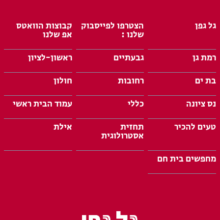
גל גפן
הצטרפו לפייסבוק
קבוצות הוואטס
שלנו :
אפ שלנו
רמת גן
גבעתיים
ראשון-לציון
בת ים
רחובות
חולון
נס ציונה
כללי
עמוד הבית ראשי
טעים להכיר
תחזית
אילת
אסטרולוגית
מחפשים בית חם