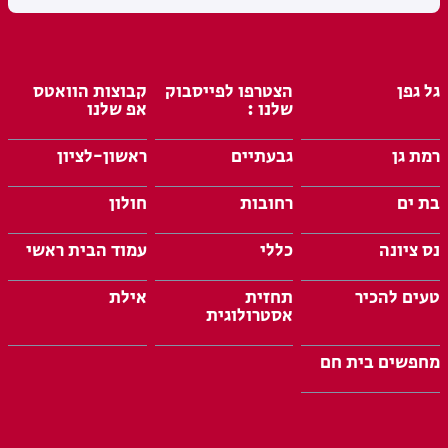
גל גפן
הצטרפו לפייסבוק
קבוצות הוואטס
שלנו :
אפ שלנו
רמת גן
גבעתיים
ראשון-לציון
בת ים
רחובות
חולון
נס ציונה
כללי
עמוד הבית ראשי
טעים להכיר
תחזית
אילת
אסטרולוגית
מחפשים בית חם