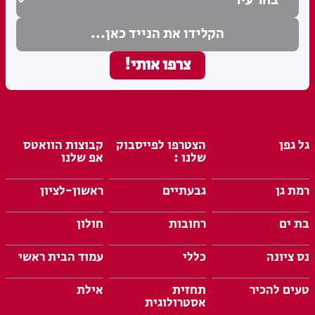
גל גפן
הצטרפו לפייסבוק
קבוצות הוואטס
שלנו :
אפ שלנו
רמת גן
גבעתיים
ראשון-לציון
בת ים
רחובות
חולון
נס ציונה
כללי
עמוד הבית ראשי
טעים להכיר
תחזית
אילת
אסטרולוגית