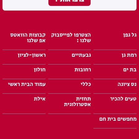
גל גפן
הצטרפו לפייסבוק
קבוצות הוואטס
שלנו :
אפ שלנו
רמת גן
גבעתיים
ראשון-לציון
בת ים
רחובות
חולון
נס ציונה
כללי
עמוד הבית ראשי
טעים להכיר
תחזית
אילת
אסטרולוגית
מחפשים בית חם