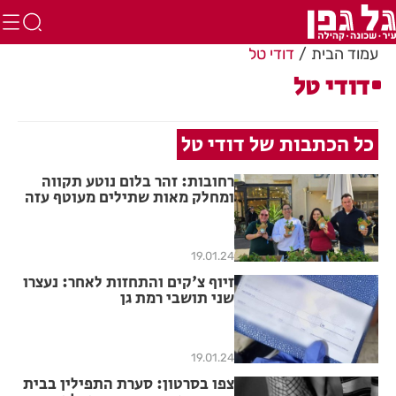
עמוד הבית
דודי טל
דודי טל
כל הכתבות של דודי טל
רחובות: זהר בלום נוטע תקווה
ומחלק מאות שתילים מעוטף עזה
לתושבות ותושבי העיר
19.01.24
זיוף צ'קים והתחזות לאחר: נעצרו
שני תושבי רמת גן
19.01.24
צפו בסרטון: סערת התפילין בבית