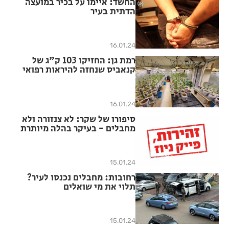
החשד: איימו על בכיר במועצה
הדתית בעיר
16.01.24
רמת גן: החזיקו 103 ק"ג של
קנאביס שנחזה להיראות רפואי
16.01.24
סיפורו של שקר: לא צנזורה ולא
מחבלים - בעיקר בהלה מיותרת
15.01.24
רחובות: מחבלים נכנסו לעיר?
תלוי את מי שואלים
15.01.24