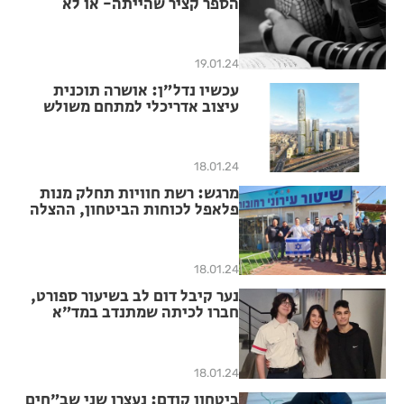
הספר קציר שהייתה- או לא
הייתה
19.01.24
עכשיו נדל״ן: אושרה תוכנית
עיצוב אדריכלי למתחם משולש
הבורסה ברמת גן
18.01.24
מרגש: רשת חוויות תחלק מנות
פלאפל לכוחות הביטחון, ההצלה
והחיילים בעיר לציון "מבצע דוגו"
18.01.24
נער קיבל דום לב בשיעור ספורט,
חברו לכיתה שמתנדב במד״א
הציל את חייו
18.01.24
ביטחון קודם: נעצרו שני שב״חים