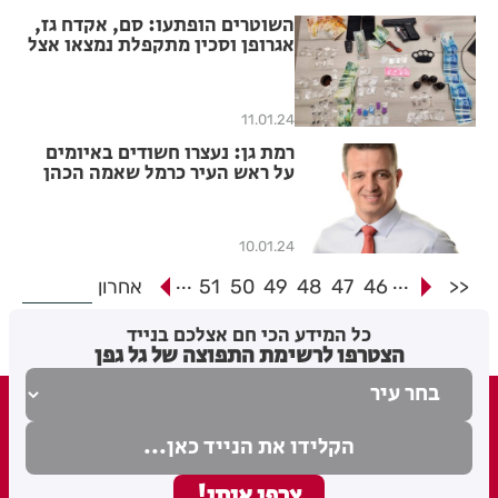
השוטרים הופתעו: סם, אקדח גז,
אגרופן וסכין מתקפלת נמצאו אצל
חשוד
11.01.24
רמת גן: נעצרו חשודים באיומים
על ראש העיר כרמל שאמה הכהן
10.01.24
...
...
<<
46
47
48
49
50
51
אחרון
כל המידע הכי חם אצלכם בנייד
הצטרפו לרשימת התפוצה של גל גפן