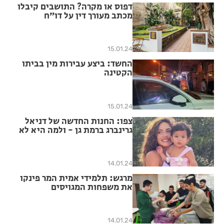
דפוס או מקרה? התושבים קיבלו
מכתב מעורך דין על דו״ח
שלטענתם לא נשלח מעולם
15.01.24
החשד: ביצע עבירות מין בביתו
הקטינה
15.01.24
ֿצפו: החנות החדשה של דניאל
גרינברג ברמת גן - ולמה היא לא
עשתה מסיבת השקה
14.01.24
מרגש: תלמידי אמית המר פינקו
את משפחות המגויסים
14.01.24