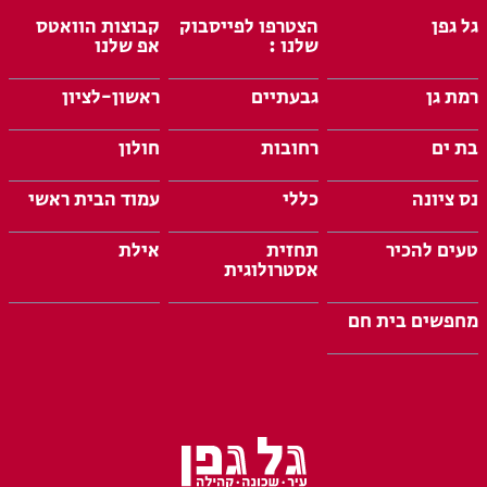
גל גפן
הצטרפו לפייסבוק
קבוצות הוואטס
שלנו :
אפ שלנו
רמת גן
גבעתיים
ראשון-לציון
בת ים
רחובות
חולון
נס ציונה
כללי
עמוד הבית ראשי
טעים להכיר
תחזית
אילת
אסטרולוגית
מחפשים בית חם